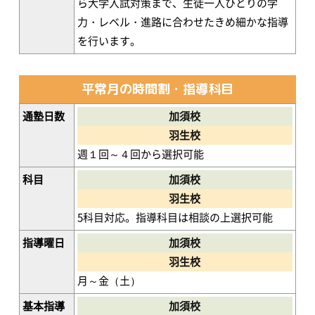
ら大学入試対策まで、生徒一人ひとりの学
力・レベル・進路に合わせたきめ細かな指導
を行います。
平常月の時間割・指導科目
通塾日数
加須校
羽生校
週１回～４回から選択可能
科目
加須校
羽生校
5科目対応。指導科目は相談の上選択可能
指導曜日
加須校
羽生校
月～金（土）
基本指導
加須校