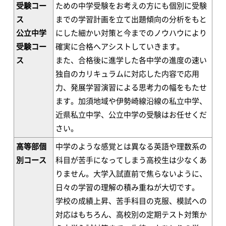
受験コー
ための中学受験をお考えの方にも個別に受験
ス
までの学習計画を立て出題傾向の分析をもと
公立中学
にした細かい対策と今までのノウハウにより
受験コー
確実に合格へアシストしていきます。
ス
また、合格後に進学した各中学の進度の速い
独自のカリキュラムに対応した内容で応用
力、発展学習演習による思考力の幅をもたせ
ます。加須地域や伊勢崎線沿線の私立中学、
近県私立中学、公立中学の受験はお任せくだ
さい。
高等部個
中学のような感覚とは異なる英語や理数系の
別コース
科目が苦手になってしまう高校生は少なくあ
りません。大学入試直前で焦らないように、
日々の学習の理解の積み重ねが大切です。
学校の成績上昇、苦手科目の克服、模試への
対応はもちろん、高校別の定期テスト対策か