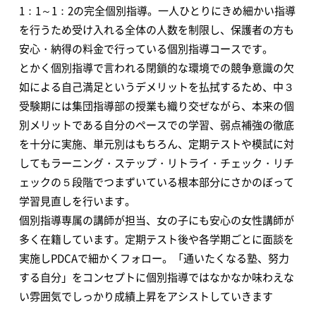
1：1～1：2の完全個別指導。一人ひとりにきめ細かい指導
を行うため受け入れる全体の人数を制限し、保護者の方も
安心・納得の料金で行っている個別指導コースです。
とかく個別指導で言われる閉鎖的な環境での競争意識の欠
如による自己満足というデメリットを払拭するため、中３
受験期には集団指導部の授業も織り交ぜながら、本来の個
別メリットである自分のペースでの学習、弱点補強の徹底
を十分に実施、単元別はもちろん、定期テストや模試に対
してもラーニング・ステップ・リトライ・チェック・リチ
ェックの５段階でつまずいている根本部分にさかのぼって
学習見直しを行います。
個別指導専属の講師が担当、女の子にも安心の女性講師が
多く在籍しています。定期テスト後や各学期ごとに面談を
実施しPDCAで細かくフォロー。「通いたくなる塾、努力
する自分」をコンセプトに個別指導ではなかなか味わえな
い雰囲気でしっかり成績上昇をアシストしていきます