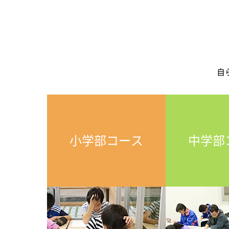
自
小学部コース
中学部